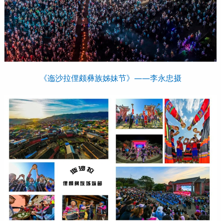
《迤沙拉俚颇彝族姊妹节》——李永忠摄