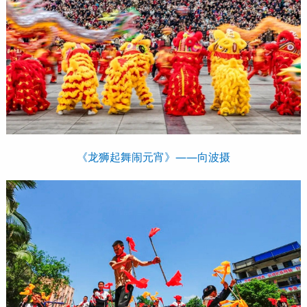
《龙狮起舞闹元宵》——向波摄