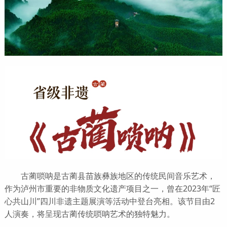
古蔺唢呐是古蔺县苗族彝族地区的传统民间音乐艺术，
作为泸州市重要的非物质文化遗产项目之一，曾在2023年“匠
心共山川”四川非遗主题展演等活动中登台亮相。该节目由2
人演奏，将呈现古蔺传统唢呐艺术的独特魅力。