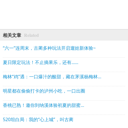
Related
相关文章
“六一”连周末，古蔺多种玩法开启遛娃新体验~
夏日限定玩法！不止摘果乐，还有......
梅林“鸡”遇：一口爆汁的酸甜，藏在茅溪杨梅林的跑山鸡里
明星都在偷偷打卡的泸州小吃，一口出圈
香桃已熟！邀你到纳溪体验初夏的甜蜜…
520坦白局：我的“心上城”，叫古蔺