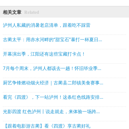
Related
相关文章
泸州人私藏的消暑老店清单，跟着吃不踩雷
古蔺太平：用赤水河畔的“甜宝石”暴打一杯夏日清凉
开幕演出季，江阳还有这些宝藏打卡点！
7月每个周末，泸州人都该去一趟！怀旧毕业季+夏夜光影，全月狂欢不重样
厨艺争锋燃动烟火经济｜古蔺县二郎镇美食赛事赋能文旅产业提质升级
看完《四渡》，下一站泸州！这条红色线路安排上
光影四渡 红色泸州丨说走就走，来体验一场跨越时空的红色之旅
【跟着电影游古蔺】看《四渡》享古蔺好礼