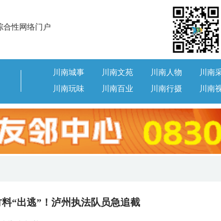
综合性网络门户
川南城事
川南文苑
川南人物
川南
川南玩味
川南百业
川南行摄
川南
竹料“出逃”！泸州执法队员急追截