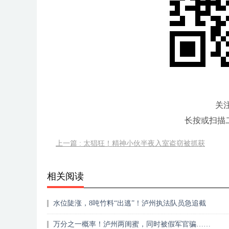
关
长按或扫描
上一篇 : 太猖狂！精神小伙半夜入室盗窃被抓获
相关阅读
水位陡涨，8吨竹料“出逃”！泸州执法队员急追截
万分之一概率！泸州两闺蜜，同时被假军官骗……