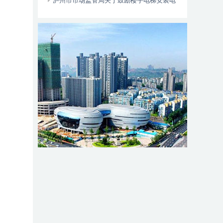
位于——
泸州市市场监管局关于鼓励楼宇电梯安装电
动自行车智能阻止系统的倡议书