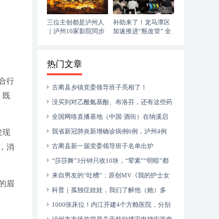
三位主创都是泸州人
补助来了！龙马潭区
｜泸州10家影院同步
加速推进“瓶改管” 全
上映，《血色黄梅》
力提升“安全底气”
今日登陆全国院线
热门文章
合行
古蔺县乡镇党委领导班子亮相了！
，既
没买到对乙酰氨基酚、布洛芬，还有这些药
可以临时替代
全国网络直播基地（中国·酒街）在纳溪启
动运行
我省新冠肺炎新增确诊病例6例，泸州4例
发现
古蔺县新一届党委领导班子名单出炉
，消
“莎莎舞”3分钟只收10块，“荤素”“明暗”都
有，还可以······
来自男友的“吐槽”：原创MV《我的护士女
的眉
友》今日上线！
科普｜孤独症娃娃，我们了解他（她）多
少？
1000张床位！内江开建4个方舱医院，分别