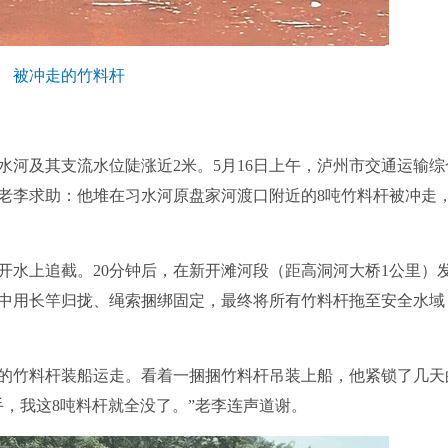
被冲走的竹料杆
及其支流水位陡涨近2米。5月16日上午，泸州市交通运输综
老李求助：他堆在习水河原盘家河渡口附近的8吨竹料杆被冲走
水上追截。20分钟后，在新开滩河段（距高洞河大桥1公里）
中用长竿归拢、绳索捆绑固定，最终将所有竹料杆拖至安全水域
的竹料杆装船运走。看着一捆捆竹料杆吊装上船，他紧锁了几天
，我这8吨料杆就全没了。”老李连声道谢。