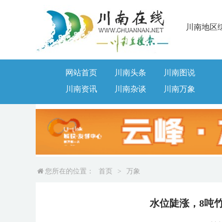
川南地区
网站首页
川南头条
川南图说
川南资讯
川南杂谈
川南万象
您所在的位置：
首页
>
万象
水位陡涨，8吨