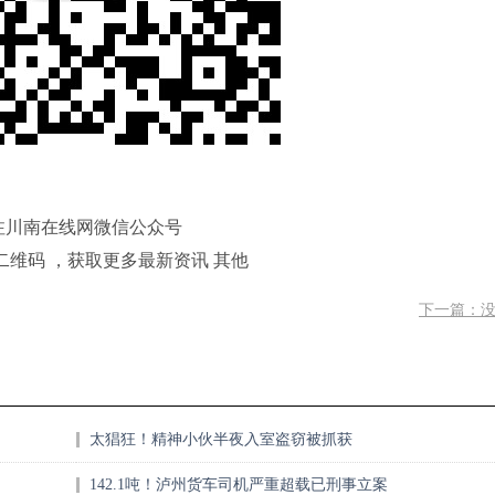
注川南在线网微信公众号
二维码 ，获取更多最新资讯 其他
下一篇：
太猖狂！精神小伙半夜入室盗窃被抓获
142.1吨！泸州货车司机严重超载已刑事立案