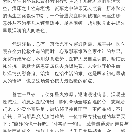
素昧平生的小城以最朴素的行动撑起了几近坍塌的生活天
空。病床之上性命堪忧，货车之中鲜果无人照看，原本踏实
的谋生之路骤然中断，一个普通家庭瞬间被推到悬崖边缘。
意外从不为平凡人预留缓冲。越是困顿，越能照见市井烟火
里最温润的人间底色。
危难降临，总有一束微光率先穿透阴霾。咸丰县中医医
院在全力抢救生命的同时，心系那车维系全家生计的苹果。
无需行政号召，不用刻意造势，医护人员自发认购、帮忙设
摊分拣，默默为病患家属送去热饭热菜。以专业守护生命，
以温情抚慰窘迫。治病，也治生活的难。这是医者初心最动
人的诠释，也是这场爱心接力最温暖的起点。
善意一旦破土，便如星火燎原，迅速漫过街巷、温暖整
座城池。消息从医院传出，瞬间牵动全城百姓的心。志愿者
赶来，外卖小哥驻足，街坊邻里接踵而至。不问品相，不讨
价钱，只为帮异乡人渡过难关。一位市民专挑磕碰的苹果买
下：“磕碰的也一样吃。”朴实的一句话，藏着最通透的善良与
最体面的成全。短短十九小时，八千斤苹果销售一空。一城