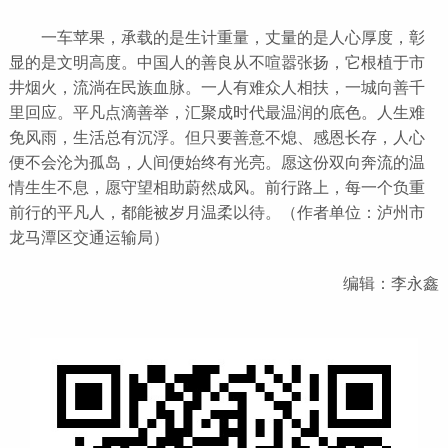
一车苹果，承载的是生计重量，丈量的是人心厚度，彰
显的是文明高度。中国人的善良从不喧嚣张扬，它根植于市
井烟火，流淌在民族血脉。一人有难众人相扶，一城向善千
里回应。平凡点滴善举，汇聚成时代最温润的底色。人生难
免风雨，生活总有沉浮。但只要善意不熄、感恩长存，人心
便不会沦为孤岛，人间便始终有光亮。愿这份双向奔流的温
情生生不息，愿守望相助蔚然成风。前行路上，每一个负重
前行的平凡人，都能被岁月温柔以待。（作者单位：泸州市
龙马潭区交通运输局）
编辑：李永鑫