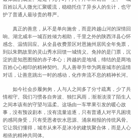
百姓以凡人微光汇聚暖流，稳稳托住了异乡人的生计，也守
护了普通人最珍贵的尊严。
真正的善意，从不是单向施舍，而是跨越山河的深情回
响。湖北咸丰一城百姓倾力相助，千里之外的陕西洋县心怀
感念、温情回应。从全县收费景区对恩施州居民全年免票，
到以朱鹮故里的灵山秀水回馈一城情义。免掉的是门票，沉
淀的是知恩图报的赤子本心；跨越的是地域，缔结的是两地
百姓心心相印的精神契约。凡人善举升华为两座城市的温情
对话，让善意跳出一时的感动，化作奔流不息的精神长河。
如今社会步履匆匆，人与人之间多了分寸疏离，少了共
情相守。我们习惯各自奔波、独扛风雨，渐渐淡漠了陌生人
之间本该有的守望与温柔。这场由一车苹果引发的暖心故
事，没有预设剧本，没有流量追逐，只有普通人对平凡困境
的感同身受，只有受恩者饮水思源、涌泉相报的传统风骨。
它让我们懂得，城市从来不是冰冷的建筑聚合体，而是人心
相依的精神共同体。