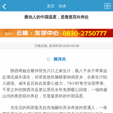
首页
>
杂谈
最动人的中国温度，是善意双向奔赴
川南在线 发布时间:
2026-05-08
□ 陈河兵
陕西商贩吉耀仲背负六口之家生计，载八千余斤苹果远
赴湖北咸丰谋生，却突发急性脑梗塞病倒异乡，全家生计陷
入困境。咸丰县百姓自发爱心接力，19小时售空全部苹果。
千里之外的陕西洋县更以景区全年免票暖心回馈，一场跨越
山河的善意双向奔赴，尽显最质朴的中国温度。
当生活的风雨毫无征兆地砸向异乡奔波的普通人，一座