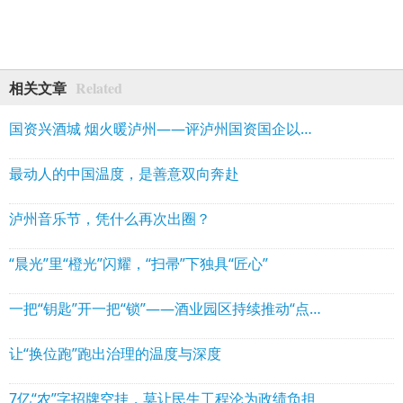
Related
相关文章
国资兴酒城 烟火暖泸州——评泸州国资国企以实干践行“烟火泸州”行动
最动人的中国温度，是善意双向奔赴
泸州音乐节，凭什么再次出圈？
“晨光”里“橙光”闪耀，“扫帚”下独具“匠心”
一把“钥匙”开一把“锁”——酒业园区持续推动“点亮周末”带来“烟火酒谷”的启示
让“换位跑”跑出治理的温度与深度
7亿“农”字招牌空挂，莫让民生工程沦为政绩负担