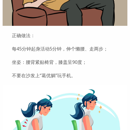
正确做法：
每45分钟起身活动5分钟，伸个懒腰、走两步；
坐姿：腰背紧贴椅背，膝盖呈90度；
不要在沙发上“葛优躺”玩手机。