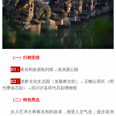
（一）行程安排
D1：
蒋兆和故居陈列馆→龙涧溪公园
D2：
龙桥文化生态园（龙脑桥古韵）→玉蟾山景区（明
代摩崖石刻）→四川泸县宋代石刻博物馆
（二）特色亮点
步入艺术大师蒋兆和的故居，感受人文气息；漫步龙涧