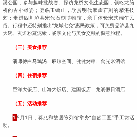
溪公园，参与趣味挑战赛。探访龙桥文化生态园，领略龙脑
桥的古朴雄姿；登临玉蟾山，欣赏明代摩崖石刻的精湛技
艺；走进四川泸县宋代石刻博物馆，亲手体验宋式端午民
俗。行程中还特别推出“龙城七免”惠民政策，可免费品泸县九
大碗、玄滩粉蒸泥鳅，畅享文化与美食交融的惬意旅程。
（三）美食推荐
潘师傅白马鸡汤、麻辣空间、健健烤串、食光米酒馆
（四）住宿推荐
巨洋大饭店、山海大饭店、建国饭店、龙涧假日酒店
（五）活动推荐
1.
5月1日，蒋兆和故居陈列馆举办“自然工匠”手工坊活
动。