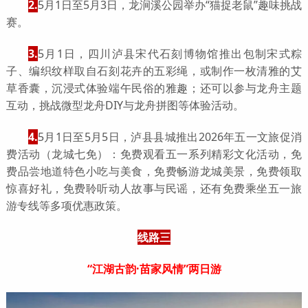
2.
5月1日至5月3日，龙涧溪公园举办“猫捉老鼠”趣味挑战
赛。
3.
5月1日，四川泸县宋代石刻博物馆推出包制宋式粽
子、编织纹样取自石刻花卉的五彩绳，或制作一枚清雅的艾
草香囊，沉浸式体验端午民俗的雅趣；还可以参与龙舟主题
互动，挑战微型龙舟DIY与龙舟拼图等体验活动。
4.
5月1日至5月5日，泸县县城推出2026年五一文旅促消
费活动（龙城七免）：免费观看五一系列精彩文化活动，免
费品尝地道特色小吃与美食，免费畅游龙城美景，免费领取
惊喜好礼，免费聆听动人故事与民谣，还有免费乘坐五一旅
游专线等多项优惠政策。
线路三
“江湖古韵·苗家风情”两日游