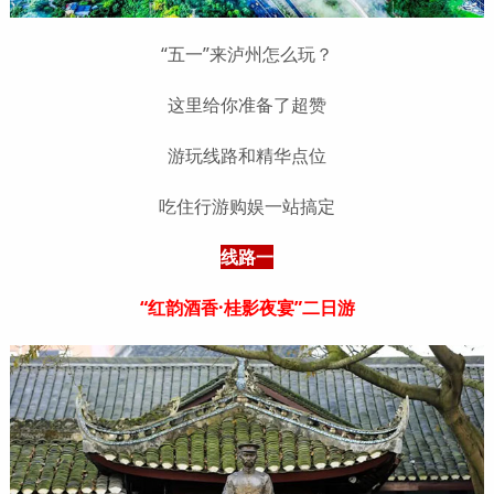
“五一”来泸州怎么玩？
这里给你准备了超赞
游玩线路和精华点位
吃住行游购娱一站搞定
线路一
“红韵酒香·桂影夜宴”二日游