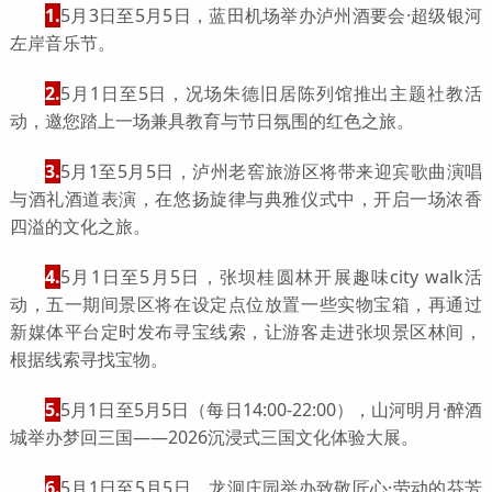
1.
5月3日至5月5日，蓝田机场举办泸州酒要会·超级银河
左岸音乐节。
2.
5月1日至5日，况场朱德旧居陈列馆推出主题社教活
动，邀您踏上一场兼具教育与节日氛围的红色之旅。
3.
5月1至5月5日，泸州老窖旅游区将带来迎宾歌曲演唱
与酒礼酒道表演，在悠扬旋律与典雅仪式中，开启一场浓香
四溢的文化之旅。
4.
5月1日至5月5日，张坝桂圆林开展趣味city walk活
动，五一期间景区将在设定点位放置一些实物宝箱，再通过
新媒体平台定时发布寻宝线索，让游客走进张坝景区林间，
根据线索寻找宝物。
5.
5月1日至5月5日（每日14:00-22:00），山河明月·醉酒
城举办梦回三国——2026沉浸式三国文化体验大展。
6.
5月1日至5月5日，龙洄庄园举办致敬匠心·劳动的芬芳