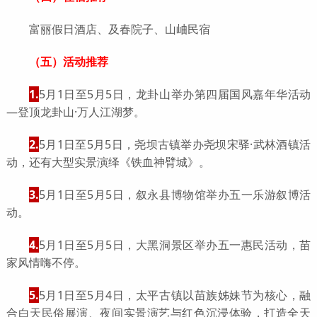
富丽假日酒店、及春院子、山岫民宿
（五）活动推荐
1.
5月1日至5月5日，龙卦山举办第四届国风嘉年华活动
—登顶龙卦山·万人江湖梦。
2.
5月1日至5月5日，尧坝古镇举办尧坝宋驿·武林酒镇活
动，还有大型实景演绎《铁血神臂城》。
3.
5月1日至5月5日，叙永县博物馆举办五一乐游叙博活
动。
4.
5月1日至5月5日，大黑洞景区举办五一惠民活动，苗
家风情嗨不停。
5.
5月1日至5月4日，太平古镇以苗族姊妹节为核心，融
合白天民俗展演、夜间实景演艺与红色沉浸体验，打造全天