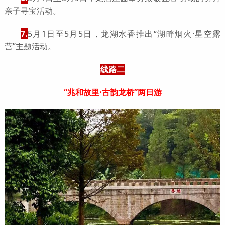
亲子寻宝活动。
7.
5月1日至5月5日，龙湖水香推出“湖畔烟火·星空露
营”主题活动。
线路二
“兆和故里·古韵龙桥”两日游