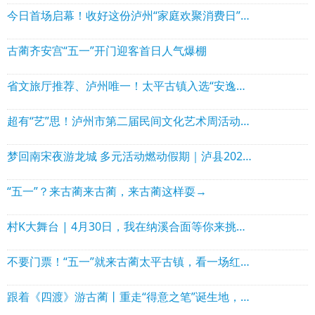
今日首场启幕！收好这份泸州“家庭欢聚消费日”攻略，全家一起出门“刷”街
古蔺齐安宫“五一”开门迎客首日人气爆棚
省文旅厅推荐、泸州唯一！太平古镇入选“安逸四川·奋进青春”精品旅游线路
超有“艺”思！泸州市第二届民间文化艺术周活动在纳溪举行
梦回南宋夜游龙城 多元活动燃动假期｜泸县2026年五一文旅系列活动精彩上线
“五一”？来古蔺来古蔺，来古蔺这样耍→
村K大舞台 | 4月30日，我在纳溪合面等你来挑战…
不要门票！“五一”就来古蔺太平古镇，看一场红色夜秀，赴一场千年情约！
跟着《四渡》游古蔺丨重走“得意之笔”诞生地，五一这样玩才够“红”！