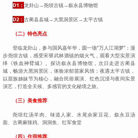
D1：
龙卦山→尧坝古镇→叙永县博物馆
D2：
古蔺县县城→大黑洞景区→太平古镇
（二）特色亮点
登临龙卦山，参与国风嘉年华，圆一场“万人江湖梦”；漫
步尧坝古镇，感受宋驿武林酒镇的烟火气，观看大型实景演
绎《铁血神臂城》。探访叙永县博物馆，次日走进古蔺县
城，畅游大黑洞景区，体验浓郁苗家风情；夜遇太平古镇，
以苗族姊妹节为核心，融合民俗展演、红色沉浸与夜间实景
演艺，打造全天候、多感官的文化秘境之旅。
（三）美食推荐
尧坝红汤羊肉、味道人家、水尾佘家豆花、叙永豆汤
面、古蔺麻辣鸡、洞洞鱼、红军食堂
（四）住宿推荐