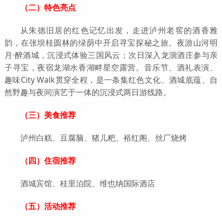
（二）特色亮点
从朱德旧居的红色记忆出发，走进泸州老窖的酒香雅
韵，在张坝桂圆林的绿荫中开启寻宝探秘之旅。夜游山河明
月·醉酒城，沉浸式体验三国风云；次日深入龙洄酒庄参与亲
子寻宝，夜宿龙湖水香湖畔星空露营。音乐节、酒礼表演、
趣味City Walk贯穿全程，是一条集红色文化、酒城底蕴、自
然野趣与夜间演艺于一体的沉浸式两日游线路。
（三）美食推荐
泸州白糕、豆腐脑、猪儿粑、裕红阁、丝厂烧烤
（四）住宿推荐
酒城宾馆、桂里泊院、维也纳国际酒店
（五）活动推荐