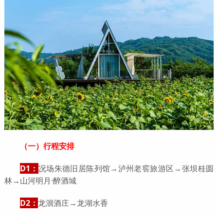
（一）行程安排
D1：
况场朱德旧居陈列馆→泸州老窖旅游区→张坝桂圆
林→山河明月·醉酒城
D2：
龙洄酒庄→龙湖水香