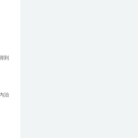
得到
内治