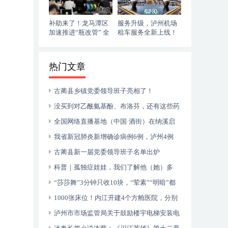
补助来了！龙马潭区
服务升级，泸州机场
加速推进“瓶改管” 全
租车服务全新上线！
力提升“安全底气”
落地即走，自在启程
热门文章
古蔺县乡镇党委领导班子亮相了！
没买到对乙酰氨基酚、布洛芬，还有这些药
可以临时替代
全国网络直播基地（中国·酒街）在纳溪启
动运行
我省新冠肺炎新增确诊病例6例，泸州4例
古蔺县新一届党委领导班子名单出炉
科普｜孤独症娃娃，我们了解他（她）多
少？
“莎莎舞”3分钟只收10块，“荤素”“明暗”都
有，还可以······
1000张床位！内江开建4个方舱医院，分别
位于——
泸州市市场监管局关于鼓励楼宇电梯安装电