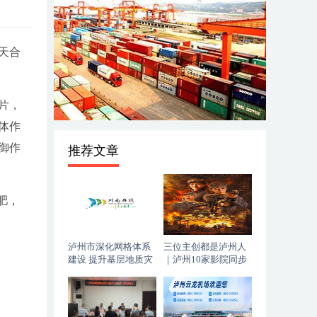
天合
片，
体作
御作
推荐文章
肥，
泸州市深化网格体系
三位主创都是泸州人
建设 提升基层地质灾
｜泸州10家影院同步
害防治能力
上映，《血色黄梅》
今日登陆全国院线