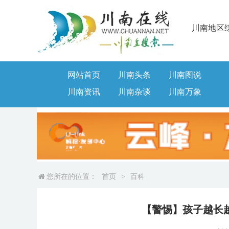
川南地区
网站首页
川南头条
川南图说
川南资讯
川南杂谈
川南万象
您所在的位置：
首页
>
百科
【警惕】孩子越长