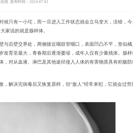
在线 发布时间：2024-07-02
候只有一小坨，而一旦进入工作状态就会立马变大，没错，今
给大家说的就是腺样体。
与后壁交界处，两侧接近咽鼓管咽口，表面凹凸不平，形似橘
7岁发育至最大，青春期后逐渐萎缩，成年人仅有少量残体。腺样
体，对从血液、淋巴及其他途径侵入人体的有害物质具有积极防
，解决完病毒后又恢复原样，但“敌人”经常来犯，它就会过劳