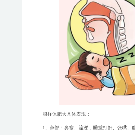
腺样体肥大具体表现：
1、鼻部：鼻塞、流涕，睡觉打鼾、张嘴、