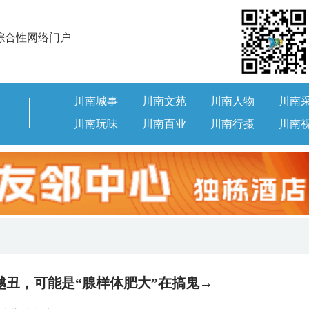
综合性网络门户
川南城事
川南文苑
川南人物
川南
川南玩味
川南百业
川南行摄
川南
越丑，可能是“腺样体肥大”在搞鬼→