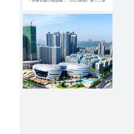
动自行车智能阻止系统的倡议书
冰春长篇小说连载：《川江英雄》第十二章
（大结局）