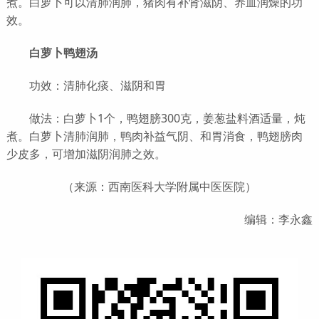
煮。白萝卜可以清肺润肺，猪肉有补肾滋阴、养血润燥的功
效。
白萝卜鸭翅汤
功效：清肺化痰、滋阴和胃
做法：白萝卜1个，鸭翅膀300克，姜葱盐料酒适量，炖
煮。白萝卜清肺润肺，鸭肉补益气阴、和胃消食，鸭翅膀肉
少皮多，可增加滋阴润肺之效。
（来源：西南医科大学附属中医医院）
编辑：李永鑫