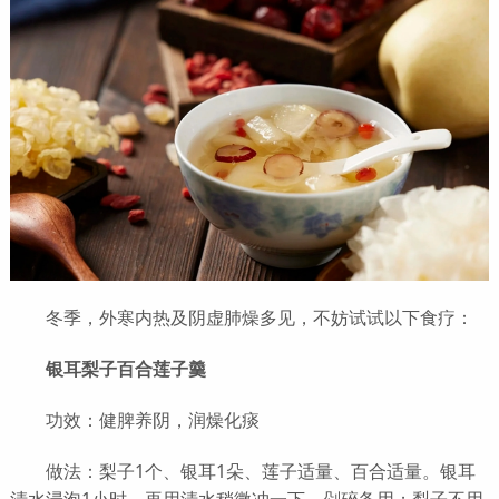
冬季，外寒内热及阴虚肺燥多见，不妨试试以下食疗：
银耳梨子百合莲子羹
功效：健脾养阴，润燥化痰
做法：梨子1个、银耳1朵、莲子适量、百合适量。银耳