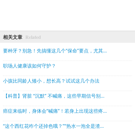
Related
相关文章
要种牙？别急！先搞懂这几个“保命”要点，尤其老年人
职场人健康该如何守护？
小孩比同龄人矮小，想长高？试试这几个办法
【科普】肾脏 “沉默” 不喊痛，这些早期信号别忽视
癌症来临时，身体会“喊痛”！若身上出现这些疼痛，要当心
“这个西红花咋个还掉色哦？”“热水一泡全是渣渣？”泸州大爷大妈特别注意