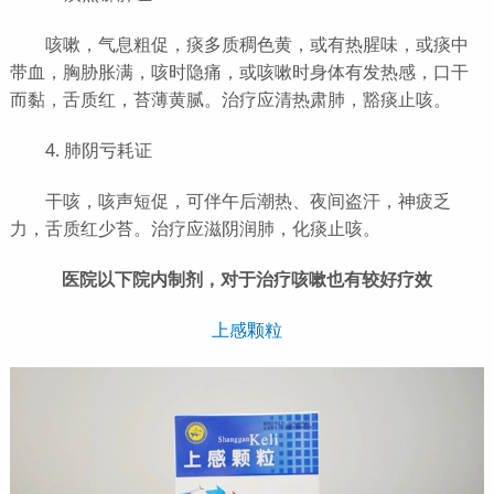
咳嗽，气息粗促，痰多质稠色黄，或有热腥味，或痰中
带血，胸胁胀满，咳时隐痛，或咳嗽时身体有发热感，口干
而黏，舌质红，苔薄黄腻。治疗应清热肃肺，豁痰止咳。
4. 肺阴亏耗证
干咳，咳声短促，可伴午后潮热、夜间盗汗，神疲乏
力，舌质红少苔。治疗应滋阴润肺，化痰止咳。
医院以下院内制剂，对于治疗咳嗽也有较好疗效
上感颗粒