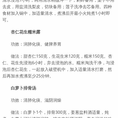
清水浸泡1小时，再用清水稍微冲一下，剁碎备用；梨子不用
去皮，用盐清洗梨皮，切块备用；莲子洗净去芯备用。四种
食材加入锅中，加适量清水，煮沸后开最小火炖煮1小时即
可。
杏仁花生糯米露
功效：润肺化痰、健脾养胃
做法：甜杏仁150克，生花生米120克，糯米150克。杏
仁、花生先浸泡6小时，弃去浸泡的水。糯米淘洗干净，与浸
泡后杏仁花生，一起放入破壁机中，加入适量清水打磨，然
后再加水煮沸至少25分钟。
白萝卜排骨汤
功效：清肺化痰、滋阴润燥
做法：白萝卜1个，排骨300克，姜葱盐料酒适量，炖