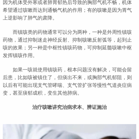
因为机体受外寒或者肺胃郁热后导致的胸部气机不畅，机体
希望通过咳嗽而达到通畅气机的作用；有的咳嗽是因为胃气
上逆影响了肺气的肃降。
而镇咳类的药物通常可以分为两种，一种是外周性镇咳
药物，通过抑制迷走神经反射、抑制咳嗽反射弧等，起到止
咳的效果；另一种是中枢性镇咳药物，可抑制延髓咳嗽中枢
发挥镇咳作用。
如果一咳就使用镇咳药，根本问题没有解决，可能会留
后患，比如咳被镇住了，但痰出不来，或胸部气机郁阻，则
以后有可能出现支气管哮喘、支气管扩张等慢性气道炎症病
变，甚至痰郁成积，变生其他肺病。
治疗咳嗽讲究治病求本、辨证施治