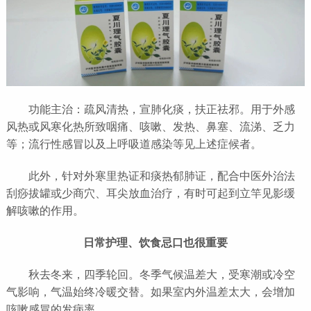
功能主治：疏风清热，宣肺化痰，扶正祛邪。用于外感
风热或风寒化热所致咽痛、咳嗽、发热、鼻塞、流涕、乏力
等；流行性感冒以及上呼吸道感染等见上述症候者。
此外，针对外寒里热证和痰热郁肺证，配合中医外治法
刮痧拔罐或少商穴、耳尖放血治疗，有时可起到立竿见影缓
解咳嗽的作用。
日常护理、饮食忌口也很重要
秋去冬来，四季轮回。冬季气候温差大，受寒潮或冷空
气影响，气温始终冷暖交替。如果室内外温差太大，会增加
咳嗽感冒的发病率。