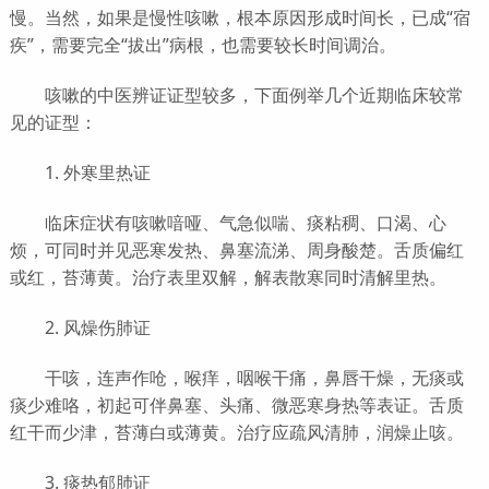
慢。当然，如果是慢性咳嗽，根本原因形成时间长，已成“宿
疾”，需要完全“拔出”病根，也需要较长时间调治。
咳嗽的中医辨证证型较多，下面例举几个近期临床较常
见的证型：
1. 外寒里热证
临床症状有咳嗽喑哑、气急似喘、痰粘稠、口渴、心
烦，可同时并见恶寒发热、鼻塞流涕、周身酸楚。舌质偏红
或红，苔薄黄。治疗表里双解，解表散寒同时清解里热。
2. 风燥伤肺证
干咳，连声作呛，喉痒，咽喉干痛，鼻唇干燥，无痰或
痰少难咯，初起可伴鼻塞、头痛、微恶寒身热等表证。舌质
红干而少津，苔薄白或薄黄。治疗应疏风清肺，润燥止咳。
3. 痰热郁肺证