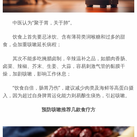
中医认为“聚于胃，关于肺”。
饮食上首先要忌冰饮、含有薄荷类润喉糖和过多的甜
食，会加重咳嗽延长病程；
其次不能多吃腌腊卤制，辛辣温补之品，如腊肉香肠、
卤菜、辣椒、芥末、生姜、大蒜，容易刺激气管的黏膜干
燥，加剧咳嗽，影响工作休息；
“饮食自倍，肠胃乃伤”，建议减少肉类及海鲜等高蛋白摄
入，因为超过自身脾胃运化能力则易酿生痰热，引起咳嗽。
预防咳嗽推荐几款食疗方