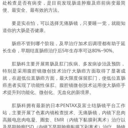
处检查是否有病变，是目前发现肠道肿瘤及癌前病变最简
便、最安全、最有效的方法。
要是实在怕，可以选择无痛肠镜，只要睡一觉，就能知
道你的大肠是否健康。
肠癌不管到哪个阶段，及早治疗加术后调理都有助于延
长生命，早期结直肠癌治疗后5年生存率可达80%~90%。
肛肠科主要开展胃肠及肛门疾病、多发病诊治及预防，
特别是采用腹腔镜微创技术治疗大肠癌方面取得了显著成
就，在超低位直肠癌方面，最大限度保留肛门，使低位直肠
癌患者实现了功能性保肛。腹腔镜微创技术运用使大肠癌手
术提升到功能化、微创化、无血化的新境界。
肛肠科拥有最新的日本PENTAX及富士结肠镜平台工作
站，主要开展了色素内镜检查技术、无痛肠镜，内镜下息肉
高频电息肉电凝、圈套、EMR（内镜下黏膜剥离术）治疗以
及早期肿瘤ESD（内镜下早期肿瘤黏膜下剥离术）治疗，肠镜