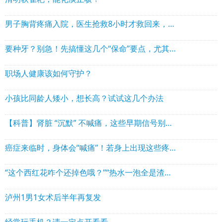
男子胸背疼痛入院，医生抢救8小时才救回来，这些人一定要当心
要种牙？别急！先搞懂这几个“保命”要点，尤其老年人
职场人健康该如何守护？
小孩比同龄人矮小，想长高？试试这几个办法
【科普】肾脏 “沉默” 不喊痛，这些早期信号别忽视
癌症来临时，身体会“喊痛”！若身上出现这些疼痛，要当心
“这个西红花咋个还掉色哦？”“热水一泡全是渣渣？”泸州大爷大妈特别注意
泸州1男1女术后半年再复发