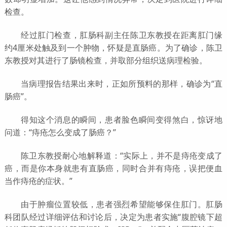
检查。
经过肛门检查，肛肠科副主任陈卫东教授在距离肛门缘
约4厘米处触及到一个肿物，怀疑是直肠癌。为了确诊，陈卫
东教授对其进行了肠镜检查，并取部分组织送病理检验。
当病理报告结果出来时，正如所预料的那样，确诊为“直
肠癌”。
得知这个消息的瞬间，患者脸色瞬间变得煞白，惊讶地
问道：“痔疮怎么变成了肠癌？”
陈卫东教授耐心地解释道：“实际上，并不是痔疮变成了
癌，而是你本身就患有直肠癌，同时合并有痔疮，误把便血
当作痔疮的症状。”
由于肿瘤位置较低，患者强烈希望能够保住肛门。肛肠
科团队经过详细评估和讨论后，决定为患者实施“腹腔镜下超