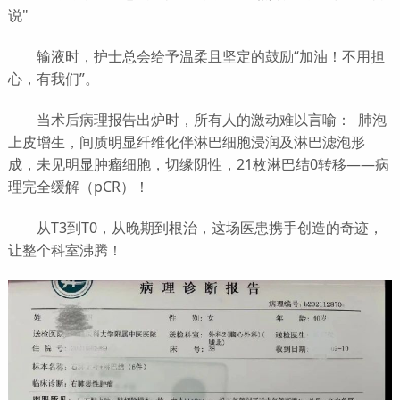
说"
输液时，护士总会给予温柔且坚定的鼓励“加油！不用担
心，有我们”。
当术后病理报告出炉时，所有人的激动难以言喻： 肺泡
上皮增生，间质明显纤维化伴淋巴细胞浸润及淋巴滤泡形
成，未见明显肿瘤细胞，切缘阴性，21枚淋巴结0转移——病
理完全缓解（pCR）！
从T3到T0，从晚期到根治，这场医患携手创造的奇迹，
让整个科室沸腾！