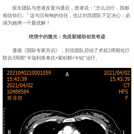
医生团队与患者反复沟通后，患者说："怎么治疗，我都
相信你们。" 这句沉甸甸的信任，也让刘浩团队下定决心：必
须为她搏一个最优解！
绝境中的微光：免疫新辅助创造奇迹
遵循《国际专家共识》，刘浩团队启动了术前2周期化疗
联合3周期"卡瑞利珠单抗+紫杉醇/卡铂"治疗。