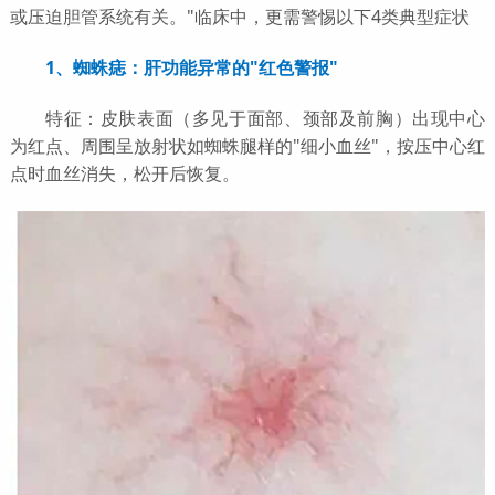
或压迫胆管系统有关。"临床中，更需警惕以下4类典型症状
1、蜘蛛痣：肝功能异常的"红色警报"
特征：皮肤表面（多见于面部、颈部及前胸）出现中心
为红点、周围呈放射状如蜘蛛腿样的"细小血丝"，按压中心红
点时血丝消失，松开后恢复。