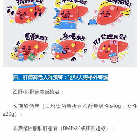
四、肝病高危人群预警：这些人需格外警惕
乙肝/丙肝病毒感染者；
长期酗酒者（日均饮酒量折合乙醇量男性≥40g，女性
≥20g）；
非酒精性脂肪肝患者（BMI≥24或腰围超标）；