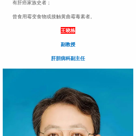
有肝癌家族史者；
曾食用霉变食物或接触黄曲霉毒素者。
王晓栋
副教授
肝胆病科副主任