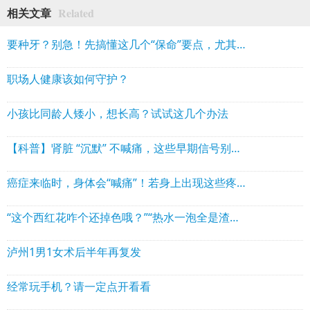
Related
相关文章
要种牙？别急！先搞懂这几个“保命”要点，尤其老年人
职场人健康该如何守护？
小孩比同龄人矮小，想长高？试试这几个办法
【科普】肾脏 “沉默” 不喊痛，这些早期信号别忽视
癌症来临时，身体会“喊痛”！若身上出现这些疼痛，要当心
“这个西红花咋个还掉色哦？”“热水一泡全是渣渣？”泸州大爷大妈特别注意
泸州1男1女术后半年再复发
经常玩手机？请一定点开看看