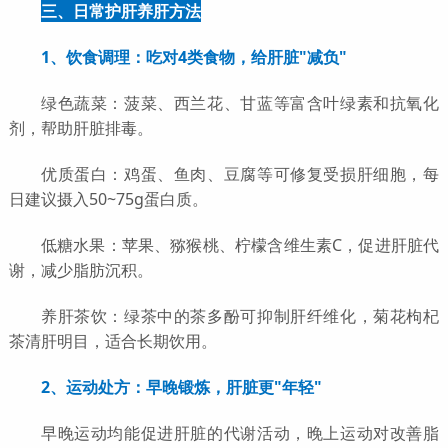
三、日常护肝养肝方法
1、饮食调理：吃对4类食物，给肝脏"减负"
绿色蔬菜：菠菜、西兰花、甘蓝等富含叶绿素和抗氧化
剂，帮助肝脏排毒。
优质蛋白：鸡蛋、鱼肉、豆腐等可修复受损肝细胞，每
日建议摄入50~75g蛋白质。
低糖水果：苹果、猕猴桃、柠檬含维生素C，促进肝脏代
谢，减少脂肪沉积。
养肝茶饮：绿茶中的茶多酚可抑制肝纤维化，菊花枸杞
茶清肝明目，适合长期饮用。
2、运动处方：早晚锻炼，肝脏更"年轻"
早晚运动均能促进肝脏的代谢活动，晚上运动对改善脂